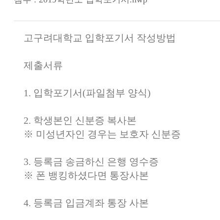
고구려대학교 입학포기서 작성방법
제출서류
1.
입학포기서
(
파일첨부 양식
)
2.
학생본인 신분증 복사본
※
미성년자인 경우는 보호자 신분증
3.
등록금 송금하신 은행 영수증
※
폰 뱅킹하셨다면 통장사본
4.
등록금 입금계좌 통장 사본