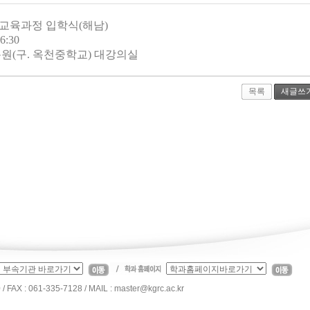
탁교육과정 입학식(해남)
6:30
분원(구. 옥천중학교) 대강의실
목록
새글쓰
 061-335-7128 / MAIL : master@kgrc.ac.kr